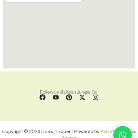
Follow us @Urban Jungle Co.
F
Y
P
X
I
a
o
i
-
n
c
u
n
t
s
e
t
t
w
t
b
u
e
i
a
o
b
r
t
g
Copyright © 2026 rijbewijs kopen | Powered by
Astra WordPress
o
e
e
t
r