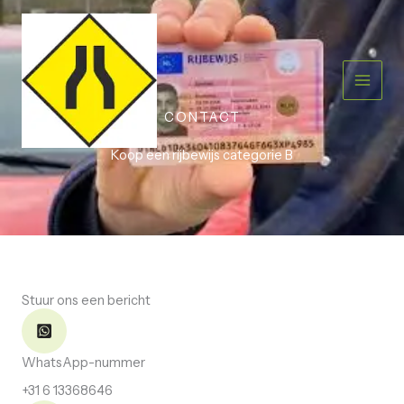
Skip
to
content
CONTACT
Koop een rijbewijs categorie B
Stuur ons een bericht
WhatsApp-nummer
+31 6 13368646