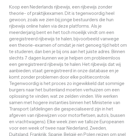
Koop een Nederlands rijbewijs, een rijbewijs zonder
theorie- of praktijkexamen. Dit is tegenwoordig heel
gewoon, zoals we zien bij jonge bestuurders die hun
rijbewijs online halen via deze platforms. Als je
meerderjarig bent en het toch moeilijk vindt om een ​​
geregistreerd rijbewijs te halen, bijvoorbeeld vanwege
een theorie-examen of omdat je niet genoeg tijd hebt om
te studeren, dan ben je bij ons aan het juiste adres. Binnen
slechts 7 dagen kunnen we je helpen om probleemloos
een geregistreerd rijbewijs te halen. Het rijbewijs dat wij
aanbieden, staat geregistreerd in onze database en je
komt zonder problemen door elke politiecontrole.
Tegenwoordig is het proces zo ingewikkeld dat sommige
burgers naar het buitenland moeten verhuizen om een ​​
oplossing te vinden, wat ze zelden vinden. We werken
samen met hogere instanties binnen het Ministerie van
Transport (afdelingen die gespecialiseerd zijn in het
afgeven van rijbewijzen voor motorfietsen, auto’s, bussen
en vrachtwagens). Elke week zien we talloze Europeanen
voor een week of twee naar Nederland, Zweden,
Duitsland, Frankrijk, Spanje, België en Polen reizen om snel