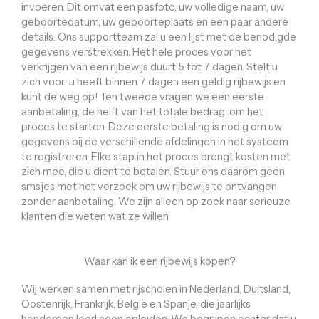
invoeren. Dit omvat een pasfoto, uw volledige naam, uw
geboortedatum, uw geboorteplaats en een paar andere
details. Ons supportteam zal u een lijst met de benodigde
gegevens verstrekken. Het hele proces voor het
verkrijgen van een rijbewijs duurt 5 tot 7 dagen. Stelt u
zich voor: u heeft binnen 7 dagen een geldig rijbewijs en
kunt de weg op! Ten tweede vragen we een eerste
aanbetaling, de helft van het totale bedrag, om het
proces te starten. Deze eerste betaling is nodig om uw
gegevens bij de verschillende afdelingen in het systeem
te registreren. Elke stap in het proces brengt kosten met
zich mee, die u dient te betalen. Stuur ons daarom geen
sms’jes met het verzoek om uw rijbewijs te ontvangen
zonder aanbetaling. We zijn alleen op zoek naar serieuze
klanten die weten wat ze willen.
Waar kan ik een rijbewijs kopen?
Wij werken samen met rijscholen in Nederland, Duitsland,
Oostenrijk, Frankrijk, België en Spanje, die jaarlijks
honderden leerlingen opleiden. We begrijpen echter dat u