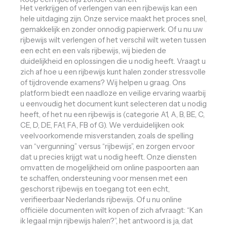
Het verkrijgen of verlengen van een rijbewijs kan een
hele uitdaging zijn. Onze service maakt het proces snel,
gemakkelijk en zonder onnodig papierwerk. Of u nu uw
rijbewijs wilt verlengen of het verschil wilt weten tussen
een echt en een vals rijbewijs, wij bieden de
duidelijkheid en oplossingen die u nodig heeft. Vraagt ​​u
zich af hoe u een rijbewijs kunt halen zonder stressvolle
of tijdrovende examens? Wij helpen u graag. Ons
platform biedt een naadloze en veilige ervaring waarbij
u eenvoudig het document kunt selecteren dat u nodig
heeft, of het nu een rijbewijs is (categorie A1, A, B, BE, C,
CE, D, DE, FA1, FA, FB of G). We verduidelijken ook
veelvoorkomende misverstanden, zoals de spelling
van “vergunning” versus “rijbewijs”, en zorgen ervoor
dat u precies krijgt wat u nodig heeft. Onze diensten
omvatten de mogelijkheid om online paspoorten aan
te schaffen, ondersteuning voor mensen met een
geschorst rijbewijs en toegang tot een echt,
verifieerbaar Nederlands rijbewijs. Of u nu online
officiële documenten wilt kopen of zich afvraagt: “Kan
ik legaal mijn rijbewijs halen?”, het antwoord is ja, dat