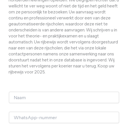
wellicht te ver weg woont of niet de tijd en het geld heeft
om ze persoonlijk te bezoeken. Uw aanvraag wordt
continu en professioneel verwerkt door een van deze
geautomatiseerde rijscholen, waardoor deze niet te
onderscheiden is van andere aanvragen. Wij schrijven u in
voor het theorie- en praktijkexamen en u slaagt
automatisch. Uw rijbewijs wordt vervolgens doorgestuurd
naar een van deze rijscholen, die het via onze lokale
contactpersonen namens onze samenwerking naar ons
doorstuurt nadat het in onze database is ingevoerd. Wij
sturen het vervolgens per koerier naar u terug. Koop uw
rijbewijs voor 2025.
N
a
a
m
W
*
h
a