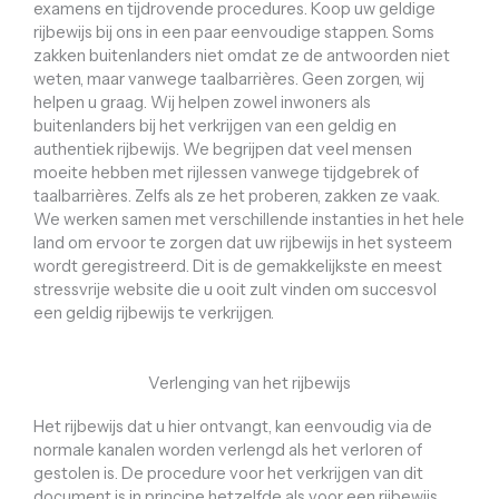
examens en tijdrovende procedures. Koop uw geldige
rijbewijs bij ons in een paar eenvoudige stappen. Soms
zakken buitenlanders niet omdat ze de antwoorden niet
weten, maar vanwege taalbarrières. Geen zorgen, wij
helpen u graag. Wij helpen zowel inwoners als
buitenlanders bij het verkrijgen van een geldig en
authentiek rijbewijs. We begrijpen dat veel mensen
moeite hebben met rijlessen vanwege tijdgebrek of
taalbarrières. Zelfs als ze het proberen, zakken ze vaak.
We werken samen met verschillende instanties in het hele
land om ervoor te zorgen dat uw rijbewijs in het systeem
wordt geregistreerd. Dit is de gemakkelijkste en meest
stressvrije website die u ooit zult vinden om succesvol
een geldig rijbewijs te verkrijgen.
Verlenging van het rijbewijs
Het rijbewijs dat u hier ontvangt, kan eenvoudig via de
normale kanalen worden verlengd als het verloren of
gestolen is. De procedure voor het verkrijgen van dit
document is in principe hetzelfde als voor een rijbewijs