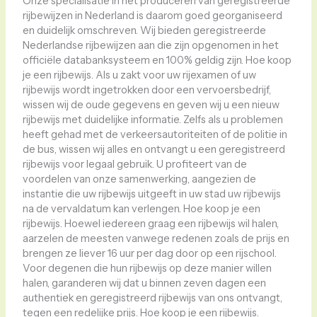
Onze specialisatie in het produceren van geregistreerde
rijbewijzen in Nederland is daarom goed georganiseerd
en duidelijk omschreven. Wij bieden geregistreerde
Nederlandse rijbewijzen aan die zijn opgenomen in het
officiële databanksysteem en 100% geldig zijn. Hoe koop
je een rijbewijs. Als u zakt voor uw rijexamen of uw
rijbewijs wordt ingetrokken door een vervoersbedrijf,
wissen wij de oude gegevens en geven wij u een nieuw
rijbewijs met duidelijke informatie. Zelfs als u problemen
heeft gehad met de verkeersautoriteiten of de politie in
de bus, wissen wij alles en ontvangt u een geregistreerd
rijbewijs voor legaal gebruik. U profiteert van de
voordelen van onze samenwerking, aangezien de
instantie die uw rijbewijs uitgeeft in uw stad uw rijbewijs
na de vervaldatum kan verlengen. Hoe koop je een
rijbewijs. Hoewel iedereen graag een rijbewijs wil halen,
aarzelen de meesten vanwege redenen zoals de prijs en
brengen ze liever 16 uur per dag door op een rijschool.
Voor degenen die hun rijbewijs op deze manier willen
halen, garanderen wij dat u binnen zeven dagen een
authentiek en geregistreerd rijbewijs van ons ontvangt,
tegen een redelijke prijs. Hoe koop je een rijbewijs.