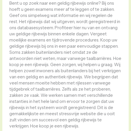
Bent u op zoek naar een geldig rijbewijs online? Bij ons
hoeft u geen examens meer af te leggen of te zakken.
Geef ons simpelweg wat informatie en wij regelen de
rest. Het rijbewijs dat wij uitgeven, wordt geregistreerd in
ons databasesysteem. Profiteer hier nu van en ontvang
uw geldige rijbewijs binnen enkele dagen. Vergeet
moeilijke examens en tijdrovende procedures. Koop uw
geldige rijbewijs bij ons in een paar eenvoudige stappen.
Soms zakken buitenlanders niet omdat ze de
antwoorden niet weten, maar vanwege taalbarrières. Hoe
koop je een rijbewijs. Geen zorgen, wij helpen u graag. Wij
helpen zowel inwoners als buitenlanders bij het verkrijgen
van een geldig en authentiek rijbewijs. We begrijpen dat
veel mensen moeite hebben met rijlessen vanwege
tijdgebrek of taalbarrières. Zelfs als ze het proberen,
zakken ze vaak. We werken samen met verschillende
instanties in het hele land om ervoor te zorgen dat uw
rijbewijs in het systeem wordt geregistreerd. Dit is de
gemakkelijkste en meest stressvrije website die u ooit
zult vinden om succesvol een geldig rijbewijs te
verkrijgen. Hoe koop je een rijbewijs.