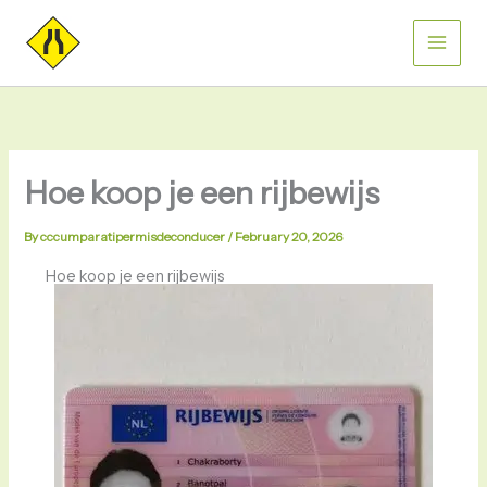
Skip
to
content
Hoe koop je een rijbewijs
By
cccumparatipermisdeconducer
/
February 20, 2026
Hoe koop je een rijbewijs