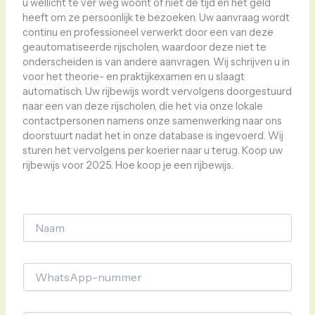
u wellicht te ver weg woont of niet de tijd en het geld
heeft om ze persoonlijk te bezoeken. Uw aanvraag wordt
continu en professioneel verwerkt door een van deze
geautomatiseerde rijscholen, waardoor deze niet te
onderscheiden is van andere aanvragen. Wij schrijven u in
voor het theorie- en praktijkexamen en u slaagt
automatisch. Uw rijbewijs wordt vervolgens doorgestuurd
naar een van deze rijscholen, die het via onze lokale
contactpersonen namens onze samenwerking naar ons
doorstuurt nadat het in onze database is ingevoerd. Wij
sturen het vervolgens per koerier naar u terug. Koop uw
rijbewijs voor 2025. Hoe koop je een rijbewijs.
c
N
a
a
t
a
e
m
g
W
*
o
h
r
a
i
t