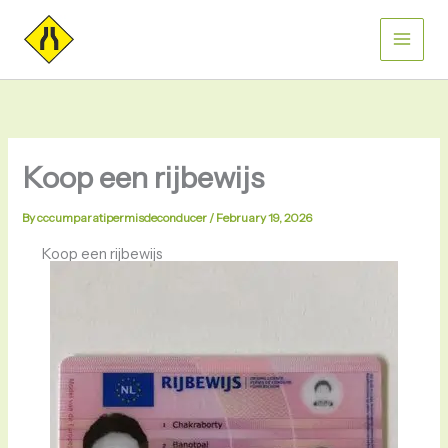
Skip
to
content
Koop een rijbewijs
By
cccumparatipermisdeconducer
/
February 19, 2026
Koop een rijbewijs