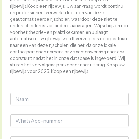
rijbewijs.Koop een rijbewijs. Uw aanvraag wordt continu
en professioneel verwerkt door een van deze
geautomatiseerde rijscholen, waardoor deze niet te
onderscheiden is van andere aanvragen. Wij schrijven u in
voor het theorie- en praktijkexamen en u slaagt
automatisch. Uw rijbewijs wordt vervolgens doorgestuurd
naar een van deze rijscholen, die het via onze lokale
contactpersonen namens onze samenwerking naar ons
doorstuurt nadat het in onze database is ingevoerd. Wij
sturen het vervolgens per koerier naar u terug. Koop uw
rijbewijs voor 2025. Koop een rijbewijs.
N
a
a
*
m
W
*
*
h
e
a
-
t
m
c